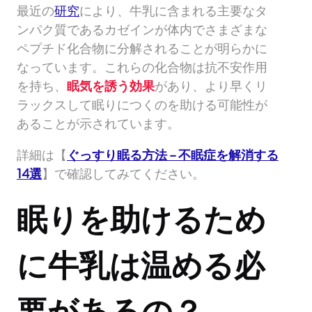
最近の
研究
により、牛乳に含まれる主要なタ
ンパク質であるカゼインが体内でさまざまな
ペプチド化合物に分解されることが明らかに
なっています。これらの化合物は抗不安作用
を持ち、
眠気を誘う効果
があり、より早くリ
ラックスして眠りにつくのを助ける可能性が
あることが示されています。
詳細は【
ぐっすり眠る方法 – 不眠症を解消する
14選
】で確認してみてください。
眠りを助けるため
に牛乳は温める必
要があるの？