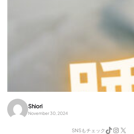
Shiori
November 30, 2024
TikTok
Instagram
X
SNSもチェック