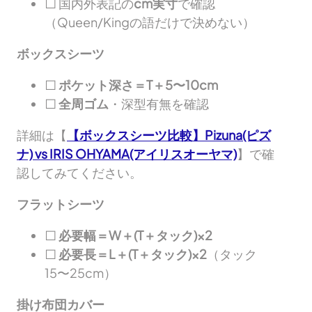
□ 国内外表記の
cm実寸
で確認
（Queen/Kingの語だけで決めない）
ボックスシーツ
□
ポケット深さ＝T＋5〜10cm
□
全周ゴム
・深型有無を確認
詳細は【
【ボックスシーツ比較】Pizuna(ピズ
ナ) vs IRIS OHYAMA(アイリスオーヤマ)
】で確
認してみてください。
フラットシーツ
□
必要幅＝W＋(T＋タック)×2
□
必要長＝L＋(T＋タック)×2
（タック
15〜25cm）
掛け布団カバー