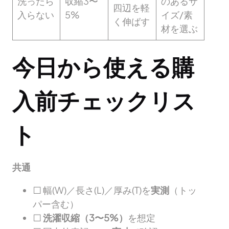
洗ったら
収縮3〜
のあるサ
四辺を軽
入らない
5%
イズ/素
く伸ばす
材を選ぶ
今日から使える購
入前チェックリス
ト
共通
□ 幅(W)／長さ(L)／厚み(T)を
実測
（トッ
パー含む）
□
洗濯収縮（3〜5%）
を想定