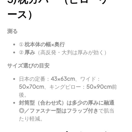
ース）
測る
①
枕本体の幅×奥行
②
厚み
（高反発・大判は厚みが効く）
サイズ選びの目安
日本の定番：
43×63cm
、ワイド：
50×70cm
、キングピロー：
50×90cm
前
後。
封筒型（合わせ式）は多少の厚みに融通
◎／ファスナー型はフラップ付き
で肌当
たり軽減。