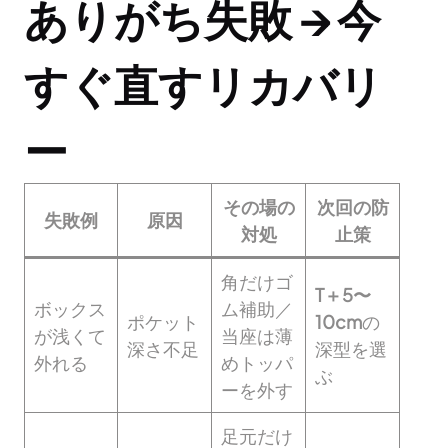
ありがち失敗 → 今
すぐ直すリカバリ
ー
その場の
次回の防
失敗例
原因
対処
止策
角だけゴ
T＋5〜
ボックス
ム補助／
ポケット
10cm
の
が浅くて
当座は薄
深さ不足
深型を選
外れる
めトッパ
ぶ
ーを外す
足元だけ