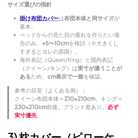
サイズ選びの指針
掛け布団カバー
は
布団本体と同サイズ
が
基本。
ベッドからの見た目の垂れを作りたい場
合のみ、
+5〜10cm
を検討（※大きくし
すぎるとヨレの原因）。
海外表記（Queen/King）と国内表記
（クイーン/キング）は
実寸が違うことが
ある
ため、
cm表示で一致
を確認。
参考の目安（よくある例）：
クイーン布団本体＝
210×210cm
、キング＝
230×210cm
前後。ブランド差あり。
必ず
実寸優先
。
3) 枕カバー（ピローケ