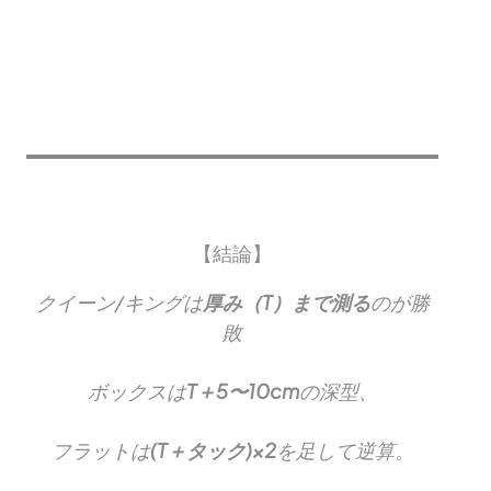
【結論】
クイーン/キングは
厚み（T）まで測る
のが勝
敗
ボックスは
T＋5〜10cm
の深型、
フラットは
(T＋タック)×2
を足して逆算。