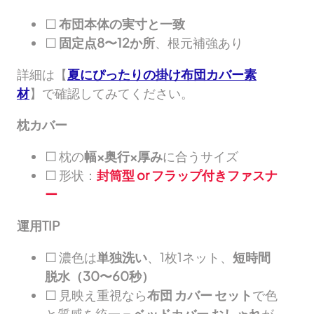
□
布団本体の実寸と一致
□
固定点8〜12か所
、根元補強あり
詳細は【
夏にぴったりの掛け布団カバー素
材
】で確認してみてください。
枕カバー
□ 枕の
幅×奥行×厚み
に合うサイズ
□ 形状：
封筒型 or フラップ付きファスナ
ー
運用TIP
□ 濃色は
単独洗い
、1枚1ネット、
短時間
脱水（30〜60秒）
□ 見映え重視なら
布団 カバー セット
で色
と質感を統一＝
ベッドカバー おしゃれ
が