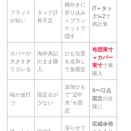
横向きに
(T＋タッ
フラット
タック計
折り込み
ク)×2
で
が短い
算不足
＋ブラン
再計算
ケットで
隠す
布団実寸
カバーが
海外表記
ひも位置
＝カバー
大きすぎ
のまま購
を追加し
実寸
で再
てヨレる
入
て仮固定
購入
追加ひも
8〜12点
端が波打
固定点が
で“辺中
固定
の仕
つ
少ない
央”を固
様に
定
収縮余裕
湿らせて