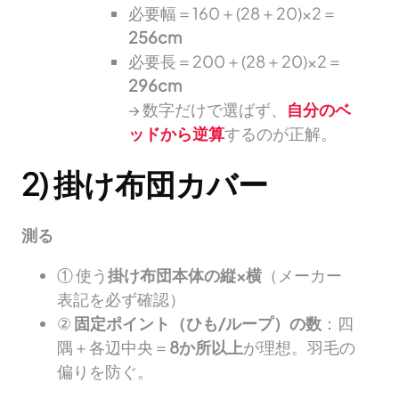
必要幅＝160＋(28＋20)×2＝
256cm
必要長＝200＋(28＋20)×2＝
296cm
→ 数字だけで選ばず、
自分のベ
ッドから逆算
するのが正解。
2) 掛け布団カバー
測る
① 使う
掛け布団本体の縦×横
（メーカー
表記を必ず確認）
②
固定ポイント（ひも/ループ）の数
：四
隅＋各辺中央＝
8か所以上
が理想。羽毛の
偏りを防ぐ。