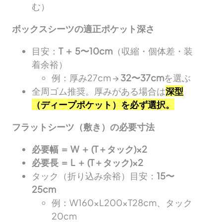
む）
ボックスシーツの適正ポケット深さ
目安：
T ＋ 5〜10cm
（収縮・個体差・装
着余裕）
例：厚み27cm →
32〜37cm
を選ぶ
全周ゴム推奨。厚みがある場合は
深型
（ディープポケット）を必ず選択。
フラットシーツ（敷き）の必要寸法
必要幅 ＝ W ＋ (T＋タック)×2
必要長 ＝ L ＋ (T＋タック)×2
タック（折り込み余裕）目安：
15〜
25cm
例：W160×L200×T28cm、タック
20cm