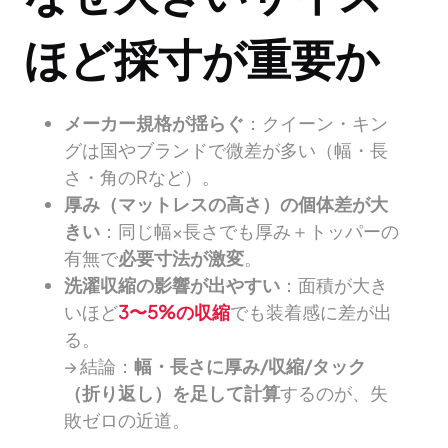
ほど採寸が重要か
メーカー規格が揺らぐ
：クイーン・キン
グは国やブランドで微差が多い（幅・長
さ・角のRなど）。
厚み（マットレスの高さ）の個体差が大
きい
：同じ幅×長さでも厚み＋トッパーの
有無で
必要寸法が激変
。
洗濯収縮の影響が出やすい
：面積が大き
いほど
3〜5%の収縮
でも装着感に差が出
る。
→ 結論：
幅・長さに厚み/収縮/タック
（折り返し）を足して計算
するのが、失
敗ゼロの近道。