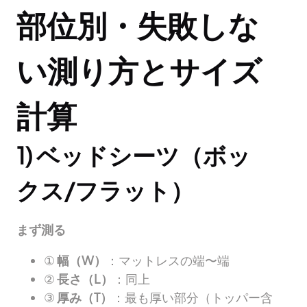
部位別・失敗しな
い測り方とサイズ
計算
1) ベッドシーツ（ボッ
クス/フラット）
まず測る
①
幅（W）
：マットレスの端〜端
②
長さ（L）
：同上
③
厚み（T）
：最も厚い部分（トッパー含