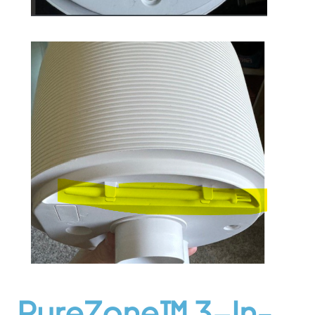
PureZone™ 3-In-