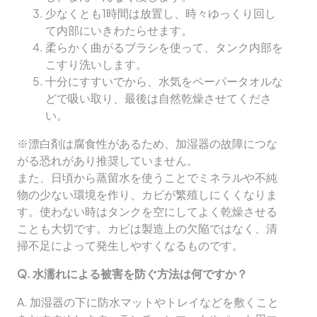
少なくとも1時間は放置し、時々ゆっくり回し
て内部にいきわたらせます。
柔らかく曲がるブラシを使って、タンク内部を
こすり洗いします。
十分にすすいでから、水気をペーパータオルな
どで吸い取り、最後は自然乾燥させてくださ
い。
※漂白剤は腐食性があるため、加湿器の故障につな
がる恐れがあり推奨していません。
また、日頃から蒸留水を使うことでミネラルや不純
物の少ない環境を作り、カビが繁殖しにくくなりま
す。使わない時はタンクを空にしてよく乾燥させる
ことも大切です。カビは製造上の欠陥ではなく、清
掃不足によって発生しやすくなるものです。
Q. 水濡れによる被害を防ぐ方法は何ですか？
A. 加湿器の下に防水マットやトレイなどを敷くこと