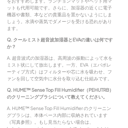
をおすすめします。ランチョンマットやペット用マ
ットも代用可能です。さらに、加湿器の近くに電子
機器や書類、本などの貴重品を置かないようにしま
しょう。水滴や蒸気でダメージを受ける恐れがあり
ます。
Q. クールミスト超音波加湿器とEVAの違いは何です
か？
A. 超音波式の加湿器は、高周波の振動によって水を
ミスト状にして放出します。一方、EVA（エバポレ
ーティブ方式）はフィルターや芯に水を吸わせ、フ
ァンを回して空気中に水分を取り込む仕組みです。
Q. HUME™ Sense Top Fill Humidifier（PEHUTRB）
のクリーニングブラシについて教えてください。
A. HUME™ Sense Top Fill Humidifier のクリーニン
グブラシは、本体ベース内部に収納されています
（写真参照）。もし見当たらない場合は、