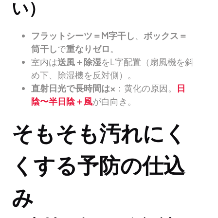
い）
フラットシーツ＝M字干し
、
ボックス＝
筒干し
で
重なりゼロ
。
室内は
送風＋除湿
をL字配置（扇風機を斜
め下、除湿機を反対側）。
直射日光で長時間は×
：黄化の原因。
日
陰〜半日陰＋風
が白向き。
そもそも汚れにく
くする予防の仕込
み