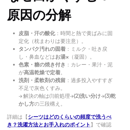
原因の分解
皮脂・汗の酸化
：時間と熱で黄ばみに固
定化（枕まわりは要注意）。
タンパク汚れの固着
：ミルク・吐き戻
し・鼻血などは
お湯×
（凝固）。
色素・糖の焼き付き
：カレー・果汁・泥
が
高温乾燥で定着
。
洗剤・柔軟剤の残留
：過多投入やすすぎ
不足で灰色くすみ。
→ 解決の軸は(1)前処理→
(2)洗い分け
→
(3)乾
かし方
の三段構え。
詳細は【
シーツはどのくらいの頻度で洗うべ
き？洗濯方法とお手入れのポイント
】で確認