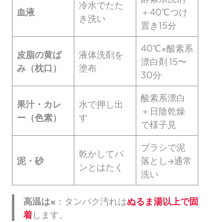
冷水でたた
血液
＋40℃つけ
き洗い
置き15分
40℃×酸素系
皮脂の黄ば
液体洗剤を
漂白剤 15〜
み（枕口）
塗布
30分
酸素系漂白
果汁・カレ
水で押し出
＋日陰乾燥
ー（色素）
す
で様子見
ブラシで泥
乾かしてパ
泥・砂
落とし→通常
ンとはたく
洗い
高温は×
：タンパク汚れは
ぬるま湯以上で固
着
します。