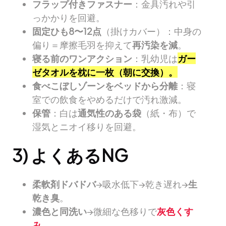
フラップ付きファスナー
：金具汚れや引
っかかりを回避。
固定ひも8〜12点
（掛けカバー）：中身の
偏り＝摩擦毛羽を抑えて
再汚染を減
。
寝る前のワンアクション
：乳幼児は
ガー
ゼタオルを枕に一枚（朝に交換）。
食べこぼしゾーンをベッドから分離
：寝
室での飲食をやめるだけで汚れ激減。
保管
：白は
通気性のある袋
（紙・布）で
湿気とニオイ移りを回避。
3) よくあるNG
柔軟剤ドバドバ
→吸水低下→乾き遅れ→
生
乾き臭
。
濃色と同洗い
→微細な色移りで
灰色くす
み
。