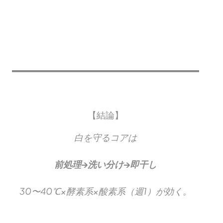
【結論】
白を守るコアは
前処理→洗い分け→即干し
30〜40℃×酵素系×酸素系（週1）が効く。