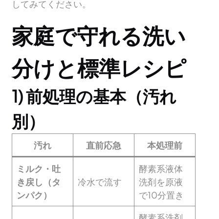
してみてください。
家庭で守れる洗い
分けと標準レシピ
1) 前処理の基本（汚れ
別）
汚れ
直前応急
本処理前
ミルク・吐
酵素系液体
き戻し（タ
冷水で流す
洗剤を原液
ンパク）
で10分置き
酵素系洗剤