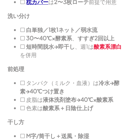
□
枕カバー
は
2〜3枚ローテ
前提で用意
洗い分け
□
白単独／1枚1ネット／弱水流
□
30〜40℃×酵素系
、
すすぎ2回以上
□
短時間脱水→即干し
、週1は
酸素系漂白
を併用
前処理
□ タンパク（ミルク・血液）は
冷水→酵
素→40℃つけ置き
□ 皮脂は
液体洗剤塗布→40℃×酸素系
□ 色素は
酸素系＋日陰仕上げ
干し方
□
M字/筒干し＋送風・除湿