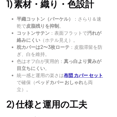
1) 素材・織り・色設計
平織コットン（パーケル）
：さらり＆速
乾で
皮脂残りを抑制
。
コットンサテン
：表面フラットで
汚れが
絡みにくい
（ホテル見え）。
枕カバーは2〜3枚ローテ
：皮脂滞留を防
ぎ、白を維持。
色はオフ白が実用的：
真っ白より黄みが
目立ちにくい
。
統一感と運用の楽さは
布団 カバー セット
で確保（
ベッドカバー おしゃれ
も両
立）。
2) 仕様と運用の工夫