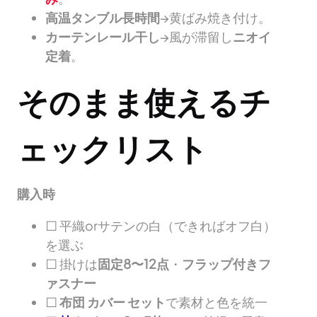
高温タンブル長時間
→黄ばみ焼き付け。
カーテンレール干し
→風が滞留し
ニオイ
定着
。
そのまま使えるチ
ェックリスト
購入時
□ 平織orサテンの白（できればオフ白）
を選ぶ
□ 掛けは
固定8〜12点
・
フラップ付きフ
ァスナー
□
布団 カバー セット
で素材と色を統一