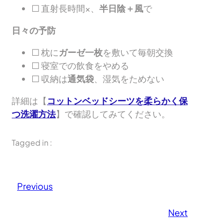
□ 直射長時間×、
半日陰＋風
で
日々の予防
□ 枕に
ガーゼ一枚
を敷いて毎朝交換
□ 寝室での飲食をやめる
□ 収納は
通気袋
、湿気をためない
詳細は【
コットンベッドシーツを柔らかく保
つ洗濯方法
】で確認してみてください。
Tagged in :
Previous
Next