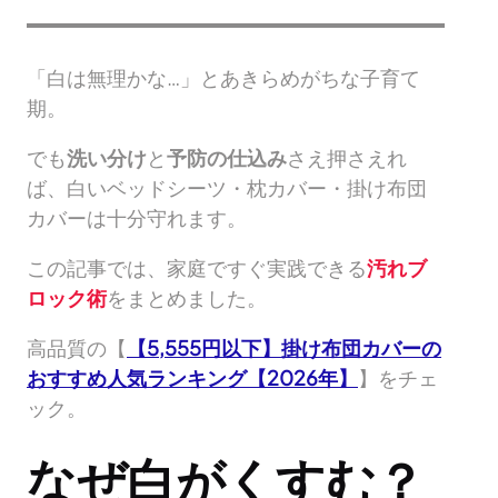
「白は無理かな…」とあきらめがちな子育て
期。
でも
洗い分け
と
予防の仕込み
さえ押さえれ
ば、白いベッドシーツ・枕カバー・掛け布団
カバーは十分守れます。
この記事では、家庭ですぐ実践できる
汚れブ
ロック術
をまとめました。
高品質の【
【5,555円以下】掛け布団カバーの
おすすめ人気ランキング【2026年】
】をチェ
ック。
なぜ白がくすむ？