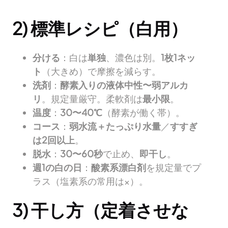
2) 標準レシピ（白用）
分ける
：白は
単独
、濃色は別。
1枚1ネッ
ト
（大きめ）で摩擦を減らす。
洗剤
：
酵素入りの液体中性〜弱アルカ
リ
。規定量厳守。柔軟剤は
最小限
。
温度
：
30〜40℃
（酵素が働く帯）。
コース
：
弱水流＋たっぷり水量
／
すすぎ
は2回以上
。
脱水
：
30〜60秒
で止め、
即干し
。
週1の白の日
：
酸素系漂白剤
を規定量でプ
ラス（塩素系の常用は×）。
3) 干し方（定着させな